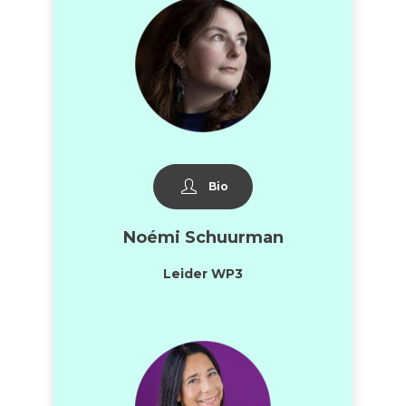
Bio
No
émi Schuurman
Leider WP3