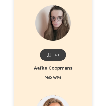
Bio
Aafke Coopmans
PhD WP9