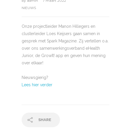
by
admin
7 maart 2022
NIEUWS
Onze projectleider Manon Hillegers en
clusterleider Loes Keijsers gaan samen in
gesprek met Spark Magazine. Zij vertellen o.a.
over ons samenwerkingsverband eHealth
Junior, de GrowIt! app en geven hun mening
over elkaar!
Nieuwsgierig?
Lees hier verder
SHARE